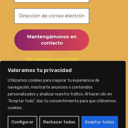
¡No hacemos spam! Esta
suscripción la utilizaremos
Valoramos tu privacidad
únicamente para mantenerte al
día de nuestras publicaciones.
Utilizamos cookies para mejorar tu experiencia de
navegación, mostrarte anuncios o contenidos
personalizados y analizar nuestro tráfico. Al hacer clic en
"Aceptar todo", das tu consentimiento para que utilicemos
cookies.
Caminamos con Teresa
Configurar
Rechazar todas
Aceptar todas