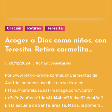
Oración
Retiros
Teresita
Acoger a Dios como niños, con
Teresita. Retiro carmelita
semana 4ª adviento
20/12/2024
No hay comentarios
Por www.retiro-online.karmel.at Carmelitas de
Austria, puedes suscribirte a su lista en
https://karmel.us6.list-manage.com/vcard?
u=7c9d2aa0ecc1fde64fd44bc67&id=c32cba48a9
En la escuela de SantaTeresita: María, la primera…