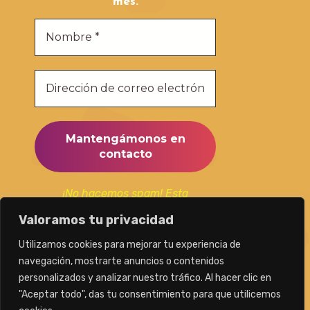
mes.
¡No hacemos spam! Esta
suscripción la utilizaremos
Valoramos tu privacidad
únicamente para mantenerte al
día de nuestras publicaciones.
Utilizamos cookies para mejorar tu experiencia de
navegación, mostrarte anuncios o contenidos
personalizados y analizar nuestro tráfico. Al hacer clic en
"Aceptar todo", das tu consentimiento para que utilicemos