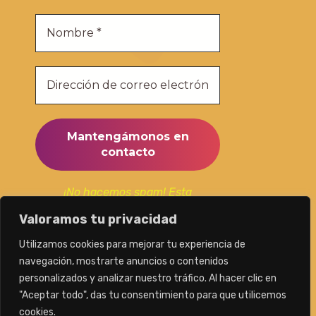
¡No hacemos spam! Esta
suscripción la utilizaremos
Valoramos tu privacidad
únicamente para mantenerte al
día de nuestras publicaciones.
Utilizamos cookies para mejorar tu experiencia de
navegación, mostrarte anuncios o contenidos
personalizados y analizar nuestro tráfico. Al hacer clic en
"Aceptar todo", das tu consentimiento para que utilicemos
cookies.