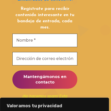
Regístrate para recibir
contenido interesante en tu
bandeja de entrada, cada
mes.
¡No hacemos spam! Esta
suscripción la utilizaremos
Valoramos tu privacidad
únicamente para mantenerte al