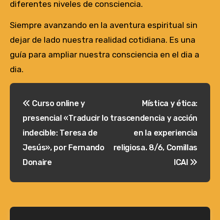
diferentes niveles de consciencia.
Siempre avanzando en la aventura espiritual sin
dejar de lado nuestra realidad cotidiana. Es una
guía para ampliar nuestra consciencia en el dia a
dia.
Navegación
Curso online y
Mística y ética:
de
presencial «Traducir lo
trascendencia y acción
entradas
indecible: Teresa de
en la experiencia
Jesús», por Fernando
religiosa. 8/6, Comillas
Donaire
ICAI