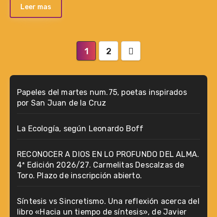
Leer mas
Paginación
1
2
de
entradas
Papeles del martes num.75, poetas inspirados
por San Juan de la Cruz
La Ecología, según Leonardo Boff
RECONOCER A DIOS EN LO PROFUNDO DEL ALMA.
4ª Edición 2026/27. Carmelitas Descalzas de
Toro. Plazo de inscripción abierto.
Síntesis vs Sincretismo. Una reflexión acerca del
libro «Hacia un tiempo de síntesis», de Javier