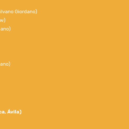
ilvano Giordano)
ew)
bano)
mano)
a, Ávila)