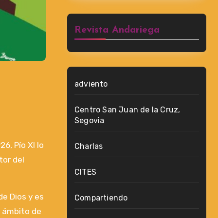
Revista Andariega
adviento
Centro San Juan de la Cruz,
Segovia
6, Pío XI lo
Charlas
tor del
CITES
de Dios y es
Compartiendo
l ámbito de