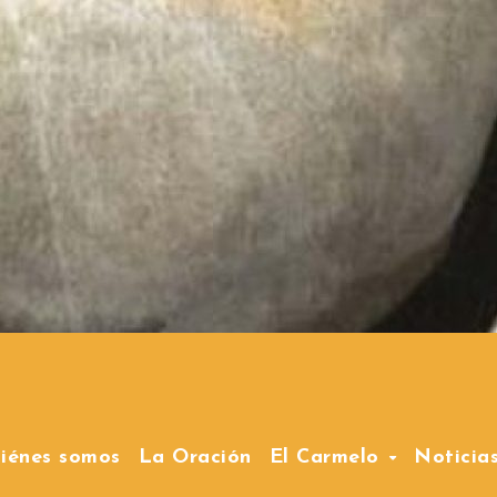
iénes somos
La Oración
El Carmelo
Noticia