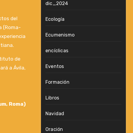
dic_2024
ctos del
Ecología
da (Roma-
Ecumenismo
 experiencia
stiana.
encíclicas
tituto de
Eventos
ará a Ávila,
Formación
Libros
num, Roma)
Navidad
Oración