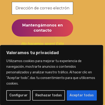
¡No hacemos spam! Esta
suscripción la utilizaremos
Valoramos tu privacidad
únicamente para mantenerte al
día de nuestras publicaciones.
Utilizamos cookies para mejorar tu experiencia de
navegación, mostrarte anuncios o contenidos
personalizados y analizar nuestro tráfico. Al hacer clic en
"Aceptar todo", das tu consentimiento para que utilicemos
cookies.
Caminamos con Teresa
Configurar
Rechazar todas
Aceptar todas