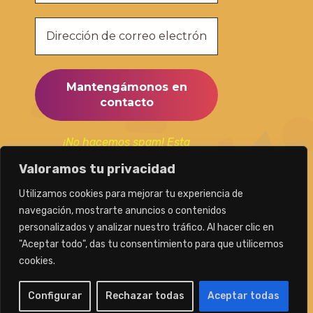
¡No hacemos spam! Esta
suscripción la utilizaremos
Valoramos tu privacidad
únicamente para mantenerte al
día de nuestras publicaciones.
Utilizamos cookies para mejorar tu experiencia de
navegación, mostrarte anuncios o contenidos
personalizados y analizar nuestro tráfico. Al hacer clic en
"Aceptar todo", das tu consentimiento para que utilicemos
cookies.
Caminamos con Teresa
Configurar
Rechazar todas
Aceptar todas