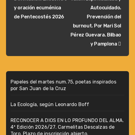
de
y oración ecuménica
Autocuidado.
entradas
de Pentecostés 2026
Prevención del
burnout. Por Mari Sol
Pérez Guevara. Bilbao
y Pamplona
Papeles del martes num.75, poetas inspirados
por San Juan de la Cruz
La Ecología, según Leonardo Boff
RECONOCER A DIOS EN LO PROFUNDO DEL ALMA.
4ª Edición 2026/27. Carmelitas Descalzas de
Toro. Plazo de inscripción abierto.