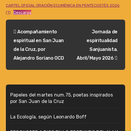
CARTEL OFICIAL ORACIÓN ECUMÉNICA EN PENTECOSTÉS 2026
(1)
Descarga
Navegación
Acompañamiento
Jornada de
de
espiritual en San Juan
espiritualidad
entradas
de la Cruz, por
Sanjuanista.
Alejandro Soriano OCD
Abril/Mayo 2026
Papeles del martes num.75, poetas inspirados
por San Juan de la Cruz
La Ecología, según Leonardo Boff