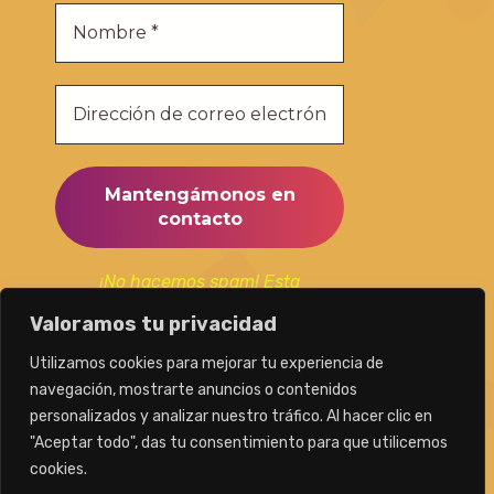
¡No hacemos spam! Esta
suscripción la utilizaremos
Valoramos tu privacidad
únicamente para mantenerte al
día de nuestras publicaciones.
Utilizamos cookies para mejorar tu experiencia de
navegación, mostrarte anuncios o contenidos
personalizados y analizar nuestro tráfico. Al hacer clic en
"Aceptar todo", das tu consentimiento para que utilicemos
cookies.