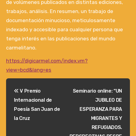
de volúmenes publicados en distintas ediciones,
trabajos, análisis. En resumen, un trabajo de
documentación minucioso, meticulosamente
indexado y accesible para cualquier persona que
tenga interés en las publicaciones del mundo
carmelitano.
https://digicarmel.com/index.vm?
view=bcd&lang=es
Navegación
V Premio
Seminario online: “UN
de
Internacional de
JUBILEO DE
entradas
Poesía San Juan de
ESPERANZA PARA
la Cruz
MIGRANTES Y
REFUGIADOS.