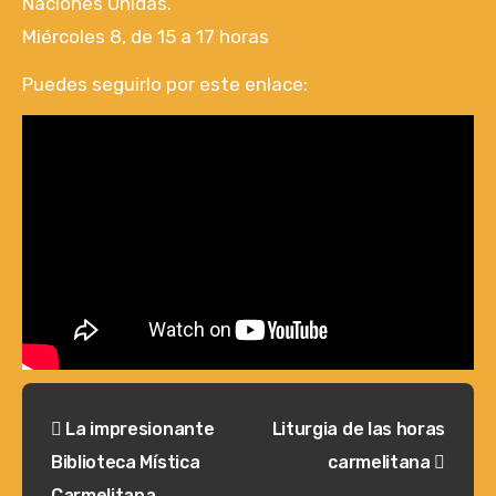
Naciones Unidas.
Miércoles 8, de 15 a 17 horas
Puedes seguirlo por este enlace:
Navegación
La impresionante
Liturgia de las horas
de
Biblioteca Mística
carmelitana
entradas
Carmelitana