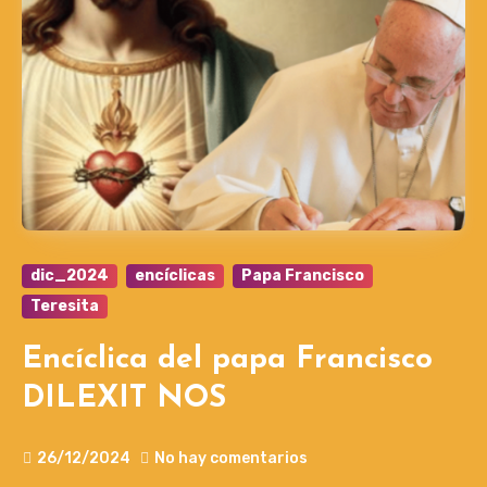
dic_2024
encíclicas
Papa Francisco
Teresita
Encíclica del papa Francisco
DILEXIT NOS
26/12/2024
No hay comentarios