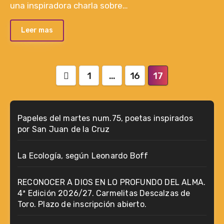
una inspiradora charla sobre…
Leer mas
Paginación
1
…
16
17
de
entradas
Papeles del martes num.75, poetas inspirados
por San Juan de la Cruz
La Ecología, según Leonardo Boff
RECONOCER A DIOS EN LO PROFUNDO DEL ALMA.
4ª Edición 2026/27. Carmelitas Descalzas de
Toro. Plazo de inscripción abierto.