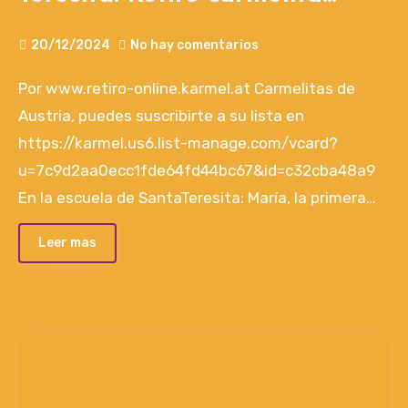
semana 4ª adviento
20/12/2024
No hay comentarios
Por www.retiro-online.karmel.at Carmelitas de
Austria, puedes suscribirte a su lista en
https://karmel.us6.list-manage.com/vcard?
u=7c9d2aa0ecc1fde64fd44bc67&id=c32cba48a9
En la escuela de SantaTeresita: María, la primera…
Leer mas